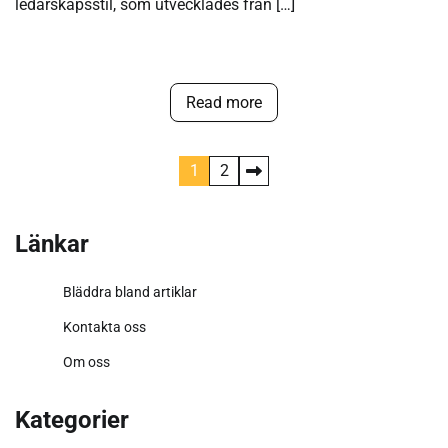
ledarskapsstil, som utvecklades från […]
Read more
Posts
1
2
pagination
Länkar
Bläddra bland artiklar
Kontakta oss
Om oss
Kategorier