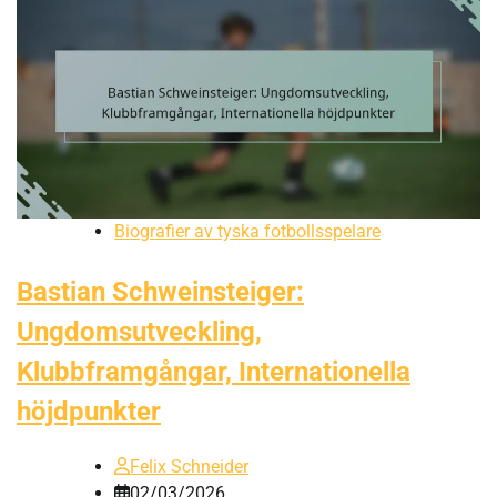
Biografier av tyska fotbollsspelare
Bastian Schweinsteiger:
Ungdomsutveckling,
Klubbframgångar, Internationella
höjdpunkter
Felix Schneider
02/03/2026