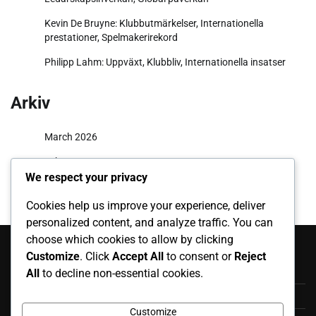
Kevin De Bruyne: Klubbutmärkelser, Internationella
prestationer, Spelmakerirekord
Philipp Lahm: Uppväxt, Klubbliv, Internationella insatser
Arkiv
March 2026
February 2026
We respect your privacy
Cookies help us improve your experience, deliver
personalized content, and analyze traffic. You can
Kategorier
choose which cookies to allow by clicking
Customize
. Click
Accept All
to consent or
Reject
Biografier av tyska fotbollsspelare
All
to decline non-essential cookies.
Karriärhöjdpunkter för tyska fotbollsspelare
Customize